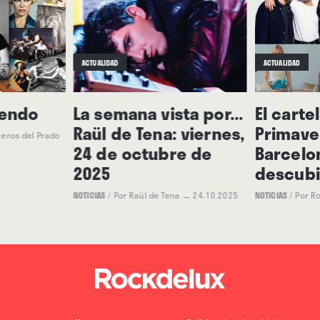
tan solo más tradicional. ∎
ACTUALIDAD
ACTUALIDAD
lendo
La semana vista por...
El carte
Raül de Tena: viernes,
Primave
teros del Prado
24 de octubre de
Barcelon
2025
descubi
NOTICIAS
/
Por Raül de Tena
→ 24.10.2025
NOTICIAS
/
Por R