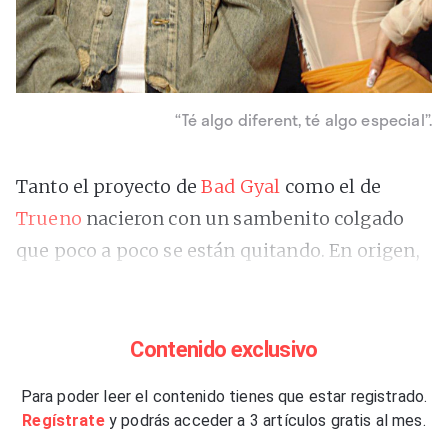
“Té algo diferent, té algo especial”.
Tanto el proyecto de
Bad Gyal
como el de
Trueno
nacieron con un sambenito colgado
que poco a poco se están quitando. En origen,
además, ambos cargaban sobre sus hombros la
misma losa: el trap. A la primera, el término ni
le va ni le viene, pero siempre ha dejado claro
Contenido exclusivo
que lo suyo era el dancehall y punto. Al
Para poder leer el contenido tienes que estar registrado.
segundo, las letras de aquel le suelen resultar
Regístrate
y podrás acceder a 3 artículos gratis al mes.
demasiado explícitas y lo que le gusta es el hip