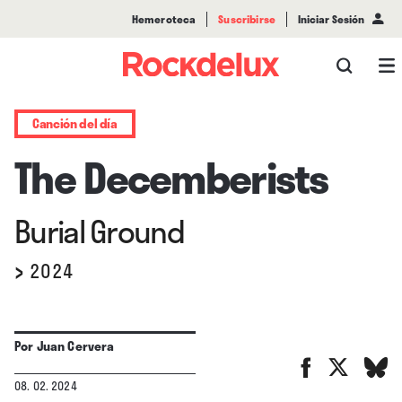
Hemeroteca
Suscribirse
Iniciar Sesión
Canción del día
The Decemberists
Burial Ground
›
2024
Por
Juan Cervera
08. 02. 2024