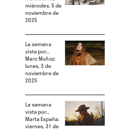
miércoles, 5 de
(2011).
noviembre de
2025
“Burial Ground” llega con el anuncio de una
extensa gira norteamericana, bautizada como
“A Peaceable Kingdom”, que iniciarán el 30 de
La semana
abril en Kingston (Nueva York). ∎
vista por...
Marc Muñoz:
lunes, 3 de
noviembre de
2025
La semana
vista por...
Marta España:
viernes, 31 de