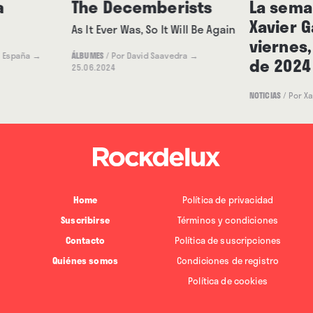
a
The Decemberists
La seman
Xavier G
As It Ever Was, So It Will Be Again
viernes,
a España
→
ÁLBUMES
/
Por David Saavedra
→
de 2024
25.06.2024
NOTICIAS
/
Por Xa
Home
Política de privacidad
Suscribirse
Términos y condiciones
Contacto
Política de suscripciones
Quiénes somos
Condiciones de registro
Política de cookies