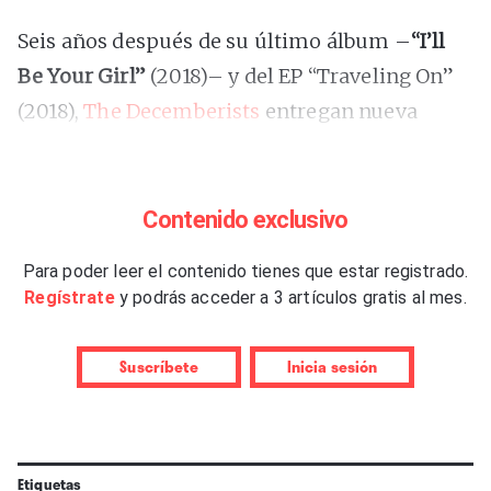
Seis años después de su último álbum –
“I’ll
Be Your Girl”
(2018)– y del EP “Traveling On”
(2018),
The Decemberists
entregan nueva
música con “Burial Ground”, una canción que
la banda de Portland ya había chequeado en
directo en su gira veraniega de 2022 y que
Contenido exclusivo
ahora han grabado bajo la supervisión del
Para poder leer el contenido tienes que estar registrado.
habitual Tucker Martine y con la colaboración
Regístrate
y podrás acceder a 3 artículos gratis al mes.
de James Mercer (The Shins) en el apartado
vocal.
Suscríbete
Inicia sesión
Una delicia de folk-rock que puede remitir a
ciertas ondas magnéticas de R.E.M. y que, en
Etiquetas
palabras de Colin Meloy, líder del quinteto