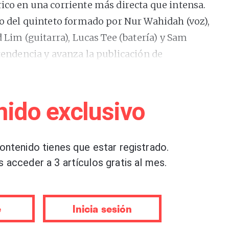
ico en una corriente más directa que intensa.
lo del quinteto formado por Nur Wahidah (voz),
d Lim (guitarra), Lucas Tee (batería) y Sam
 tendencia y avanza la publicación de
ido con el grupo indonesio Bedchamber que se
ctubre.
nido exclusivo
nda de Singapur despacha una variada ración
mpo, incorporando a su galvánico discurso
contenido tienes que estar registrado.
que subrayan algunos aspectos de la letra
s acceder a 3 artículos gratis al mes.
ono sostenido –casi siempre en inglés, aunque
gunos pocos versos en malayo– durante los
dura la composición.
e
Inicia sesión
vos que inducen estados de ánimo no deseados