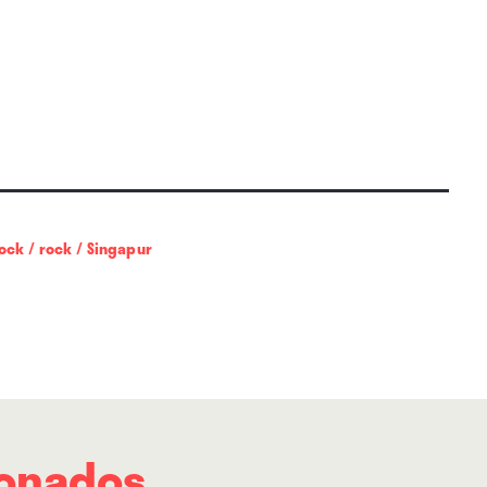
 pasar página, de seguir adelante aunque no
nos dirigimos. Como el insumiso coche
el juvenil videoclip de la canción, realizado
oración con 510HAVEN. Subidos a su esquiva
restimulados y sin rumbo fijo por la gran
rock
/
rock
/
Singapur
ionados