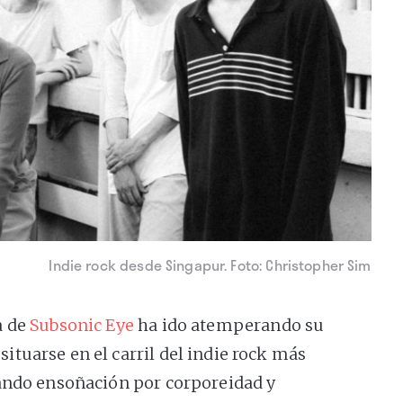
Indie rock desde Singapur. Foto: Christopher Sim
a de
Subsonic Eye
ha ido atemperando su
tuarse en el carril del indie rock más
eando ensoñación por corporeidad y