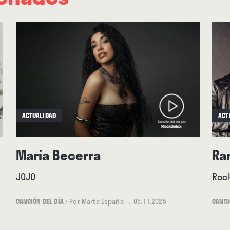
ACTUALIDAD
ACT
María Becerra
Ra
JOJO
Roc
CANCIÓN DEL DÍA
/
Por Marta España
→ 05.11.2025
CANCI