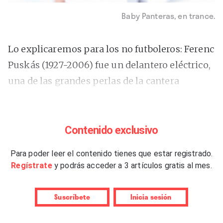
Baby Panteras, en trance.
Lo explicaremos para los no futboleros: Ferenc
Puskás (1927-2006) fue un delantero eléctrico,
una de las grandes perlas de la cantera
húngara de los años cincuenta, cuando el país
magiar era una potencia futbolística de
primer orden. Ha llovido mucho, sí. Fue uno de
Contenido exclusivo
los mejores peloteros de la historia, sin duda.
Para poder leer el contenido tienes que estar registrado.
Sus incursiones por el área debían ser –y digo
Regístrate
y podrás acceder a 3 artículos gratis al mes.
“debían” a falta de buenos vídeos ilustrativos
sobre el asunto: hablamos de hace setenta
Suscríbete
Inicia sesión
años– tan fulgurantes como este corte al que