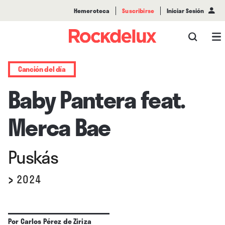
Hemeroteca
Suscribirse
Iniciar Sesión
Canción del día
Baby Pantera feat.
Merca Bae
Puskás
›
2024
Por
Carlos Pérez de Ziriza