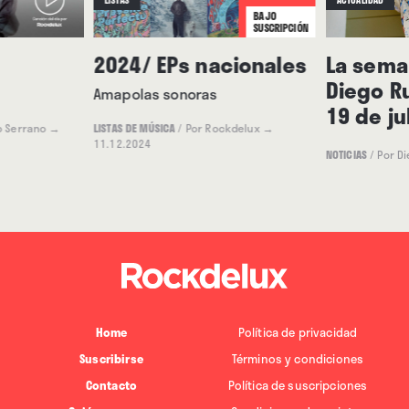
LISTAS
ACTUALIDAD
BAJO
SUSCRIPCIÓN
2024/ EPs nacionales
La seman
Diego Ru
Amapolas sonoras
19 de ju
o Serrano
→
LISTAS DE MÚSICA
/
Por Rockdelux
→
11.12.2024
NOTICIAS
/
Por D
Home
Política de privacidad
Suscribirse
Términos y condiciones
Contacto
Política de suscripciones