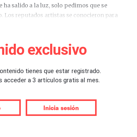
 ha salido a la luz, solo pedimos que se
 Los reputados artistas se conocieron para
onales de Galicia pero no se detuvieron ahí,
l hilo hasta encontrar lo que venimos a
nido exclusivo
en su nombre a los hijos de la escritora
contenido tienes que estar registrado.
s gemelos Gala y Ovidio, nacidos en julio de
s acceder a 3 artículos gratis al mes.
 solo una escritora clave en la construcción de
rdimento, sino también una figura que sufrió el
reza de la vida. Este gesto no es casualidad y
e
Inicia sesión
ensibilidades en torno a un concepto que bebe