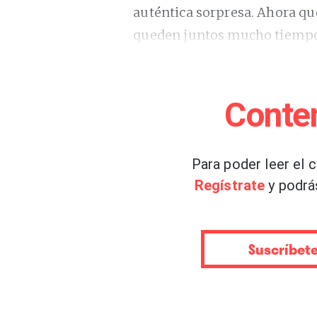
auténtica sorpresa. Ahora que
queden juntos mucho tiempo.
interpretar canciones tradici
sino que siguieron tirando de
contaros hoy.
Conte
Gala i Ovidio rinde homenaje 
Para poder leer el 
gallega Rosalía de Castro, lo
Regístrate
y podrá
1871. Rosalía de Castro no fue
la identidad gallega, el Rexu
desarraigo, la pérdida y la du
Suscríbet
los ha llevado a juntar sus s
también de la tradición.