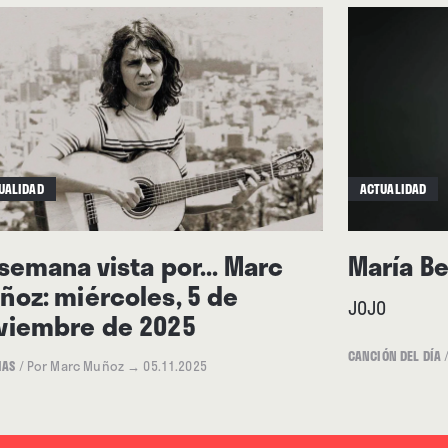
UALIDAD
ACTUALIDAD
 semana vista por... Marc
María B
ñoz: miércoles, 5 de
JOJO
viembre de 2025
CANCIÓN DEL DÍA
IAS
/
Por Marc Muñoz
→ 05.11.2025