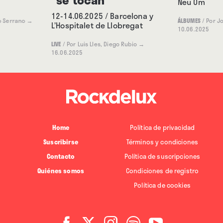
Neu Om
12-14.06.2025 / Barcelona y
o Serrano
→
ÁLBUMES
/
Por J
L’Hospitalet de Llobregat
10.06.2025
LIVE
/
Por Luis Lles, Diego Rubio
→
16.06.2025
Home
Política de privacidad
Suscribirse
Términos y condiciones
Contacto
Política de suscripciones
Quiénes somos
Condiciones de registro
Política de cookies