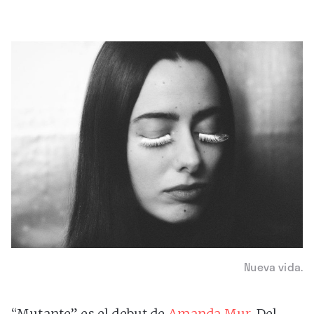
Nueva vida.
“Mutante” es el debut de
Amanda Mur
. Del