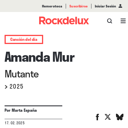
Hemeroteca
Suscribirse
Iniciar Sesión
Canción del día
Amanda Mur
Mutante
›
2025
Por
Marta España
17. 02. 2025