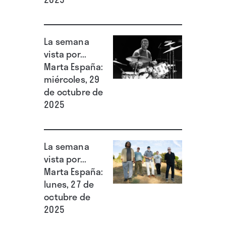
El primer single de la cántabra viene
acompañado de un videoclip en blanco y
La semana
vista por...
negro dirigido por Lucía Toral y G. Hernandez.
Marta España:
En él: agua, reflejos, nieve, bosques…
miércoles, 29
elementos que pueden acabar de asociar su
de octubre de
2025
música con el folclore, aunque nada más lejos
de la realidad. La de Amanda Mur es otro tipo
de tradición. ∎
La semana
vista por...
Marta España:
lunes, 27 de
octubre de
2025