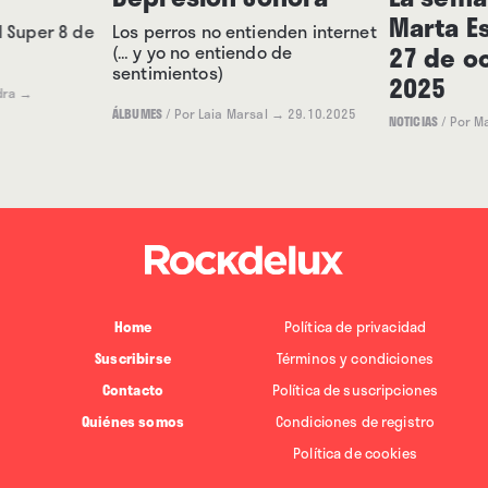
Marta Es
l Super 8 de
Los perros no entienden internet
27 de o
(… y yo no entiendo de
sentimientos)
2025
dra
→
ÁLBUMES
/
Por Laia Marsal
→ 29.10.2025
NOTICIAS
/
Por M
Home
Política de privacidad
Suscribirse
Términos y condiciones
Contacto
Política de suscripciones
Quiénes somos
Condiciones de registro
Política de cookies