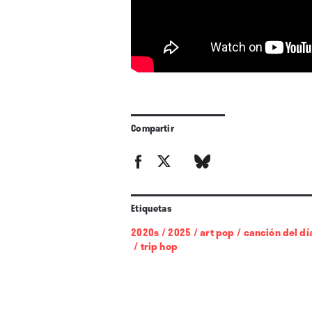
Compartir
Etiquetas
2020s
/
2025
/
art pop
/
canción del dí
/
trip hop