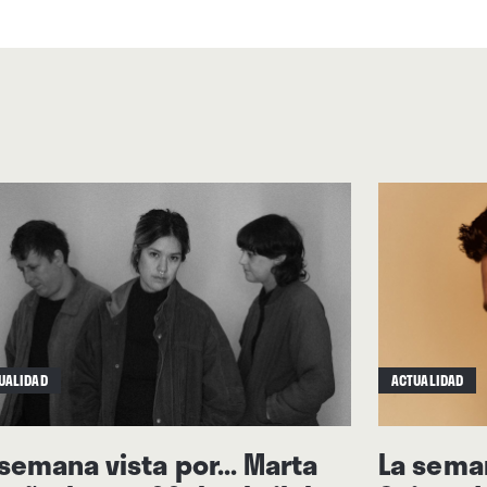
UALIDAD
ACTUALIDAD
 semana vista por... Marta
La seman