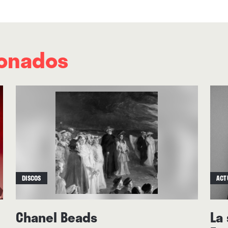
ionados
DISCOS
ACT
Chanel Beads
La