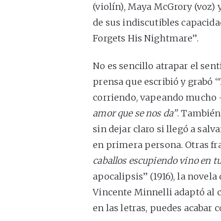
(violín), Maya McGrory (voz)
de sus indiscutibles capacid
Forgets His Nightmare”.
No es sencillo atrapar el sent
prensa que escribió y grabó 
corriendo, vapeando mucho 
amor que se nos da”
. También
sin dejar claro si llegó a sal
en primera persona. Otras f
caballos escupiendo vino en t
apocalipsis” (1916), la novel
Vincente Minnelli adaptó al c
en las letras, puedes acaba