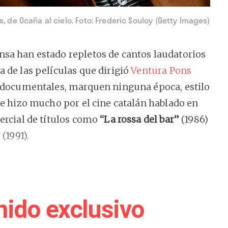
, de Ocaña al cielo. Foto: Frederic Souloy (Getty Images)
nsa han estado repletos de cantos laudatorios
a de las películas que dirigió
Ventura Pons
 y documentales, marquen ninguna época, estilo
que hizo mucho por el cine catalán hablado en
mercial de títulos como
“La rossa del bar”
(1986)
”
(1991).
medias absolutamente ligadas a su tiempo,
supo dar el salto a un cine dramático de cierta
 dramatúrgicos y literarios ajenos (obras de
nido exclusivo
latos de Quim Monzó, Sergi Belbel o Jordi Puntí,