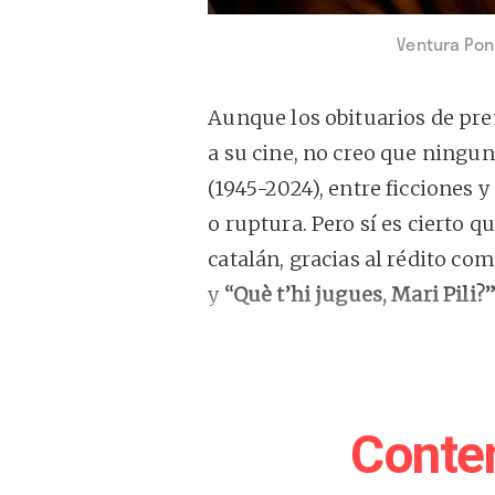
Ventura Pons
Aunque los obituarios de pre
a su cine, no creo que ningun
(1945-2024), entre ficciones
o ruptura. Pero sí es cierto 
catalán, gracias al rédito co
y
“Què t’hi jugues, Mari Pili?
Después de un reguero de co
sin trascendencia posterior, 
sobriedad partiendo de textos
Conte
teatro, novelas y libros de re