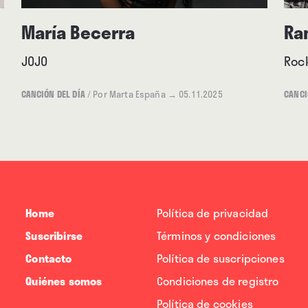
María Becerra
Ra
JOJO
Roc
CANCIÓN DEL DÍA
/
Por Marta España
→ 05.11.2025
CANCI
Home
Política de privacidad
Suscribirse
Términos y condiciones
Contacto
Política de suscripciones
Quiénes somos
Condiciones de registro
Política de cookies