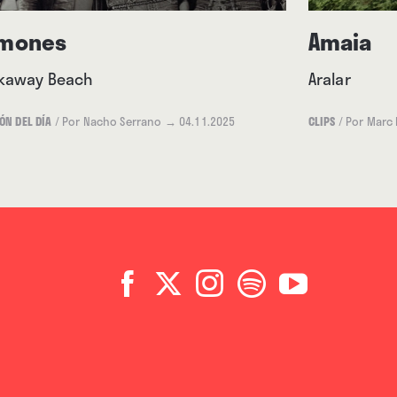
mones
Amaia
kaway Beach
Aralar
ÓN DEL DÍA
/
Por Nacho Serrano
→ 04.11.2025
CLIPS
/
Por Marc