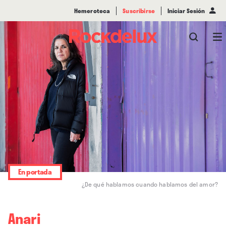
Hemeroteca
Suscribirse
Iniciar Sesión
En portada
¿De qué hablamos cuando hablamos del amor?
Anari