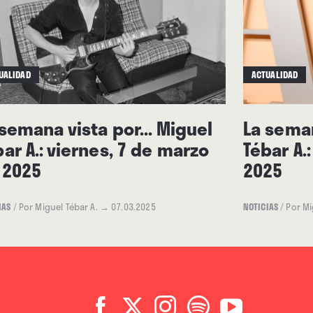
UALIDAD
ACTUALIDAD
 semana vista por... Miguel
La seman
ar A.: viernes, 7 de marzo
Tébar A.
 2025
2025
IAS
/
Por Miguel Tébar A.
→ 07.03.2025
NOTICIAS
/
Por Mi