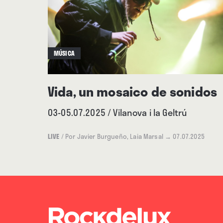
MÚSICA
Vida, un mosaico de sonidos
03-05.07.2025 / Vilanova i la Geltrú
LIVE
/
Por Javier Burgueño, Laia Marsal
→ 07.07.2025