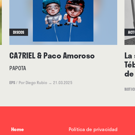
DISCOS
ACT
CA7RIEL & Paco Amoroso
La
Téb
PAPOTA
de
EPS
/
Por Diego Rubio
→ 21.03.2025
NOTIC
Home
Política de privacidad