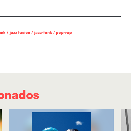
unk
/
jazz fusión
/
jazz-funk
/
pop-rap
ionados