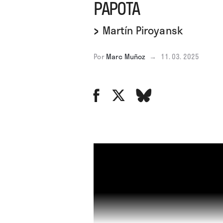
PAPOTA
›
Martín Piroyansk
Por
Marc Muñoz
→
11. 03. 2025