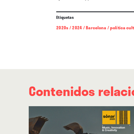
Kalkbrenner, Carlita, BUNT y
de junio del año que viene con
Etiquetas
arrancará a las 15:00 y se ala
2020s
/
2024
/
Barcelona
/
política cul
Contenidos relac