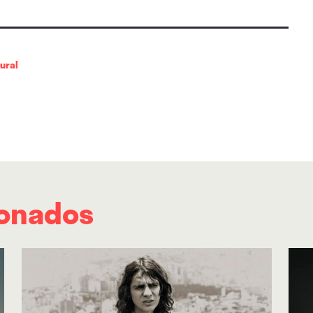
 ONA. Será en el Parc del Fòrum el domingo 8
 una gran fiesta diurna al aire libre que
rgará durante ocho horas. ∎
tural
ionados