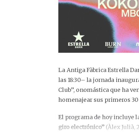
La Antiga Fàbrica Estrella D
las 18:30– la jornada inaugur
Club”, onomástica que ha ven
homenajear sus primeros 30 
El programa de hoy incluye 
giro electrónico”
(Àlex Julià,
como un coloquio en el que i