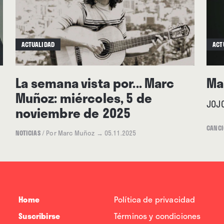
ACTUALIDAD
ACT
La semana vista por... Marc
Ma
Muñoz: miércoles, 5 de
JOJ
noviembre de 2025
CANCI
NOTICIAS
/
Por Marc Muñoz
→ 05.11.2025
Home
Política de privacidad
Suscribirse
Términos y condiciones