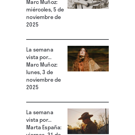
álbum colectivo de tributo a Talking
Marc Muñoz:
miércoles, 5 de
Heads
“Everyone’s Getting Involved. Stop
noviembre de
Making Sense. A Tribute Album”
(2024), en el
2025
que aportan una versión de “Slippery People”,
mientras “Súper Terror” ampliaba el
predicamento del grupo entre un público cada
La semana
vista por...
vez más amplio. ∎
Marc Muñoz:
lunes, 3 de
noviembre de
2025
La semana
vista por...
Marta España:
viernes, 31 de