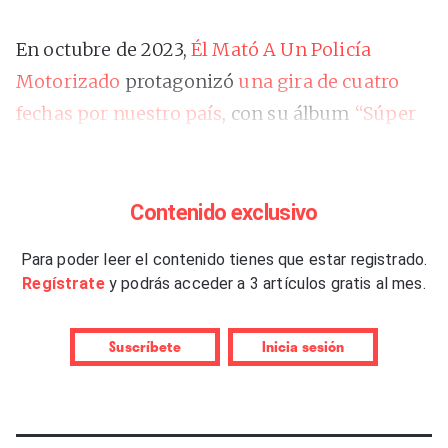
En octubre de 2023,
Él Mató A Un Policía
Motorizado
protagonizó
una gira de cuatro
fechas por nuestro país
, con su álbum
“Súper
Terror”
(2023) como perfecta excusa para el
rencuentro con sus fervorosos seguidores
españoles. La mecha de dicho trabajo no
Contenido exclusivo
parece agotarse así como así, porque el
Para poder leer el contenido tienes que estar registrado.
quinteto platense va a regresar a España el
Regístrate
y podrás acceder a 3 artículos gratis al mes.
próximo mes de septiembre.
Suscríbete
Inicia sesión
De hecho, la gira planteada por Santiago
Motorizado y sus compañeros es más amplia
que la anterior, y recorrerá tanto el territorio