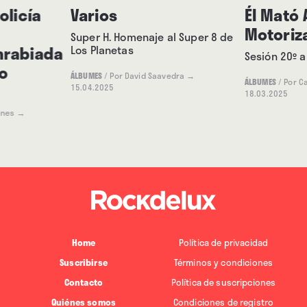
olicía
Varios
Él Mató 
Motoriz
Super H. Homenaje al Super 8 de
nrabiada
Los Planetas
Sesión 20º a
o
ÁLBUMES
/
Por David Saavedra
→
ÁLBUMES
/
Por Ca
15.04.2025
18.03.2025
unes
→
Home
Política de privacidad
Suscribirse
Términos y condiciones
Contacto
Política de suscripciones
Quiénes somos
Condiciones de registro