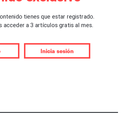
y también guitarrista en el
grupo DADABE
– es
contenido tienes que estar registrado.
ente:
“Creo sinceramente que el nivel local que
s acceder a 3 artículos gratis al mes.
 y es variado. Efectivamente no nos cerramos a
a que las bandas nacionales e internacionales
 alrededores pudieran o les apeteciera venir.
e
Inicia sesión
que nos cuadre a ambos”
. De hecho, el próximo
irá será también el primero internacional, con
tagonistas. Ocurrió el pasado 10 de agosto:
 estaban girando por el norte en una pequeña
o, iban navegando en barco, los llamé, les conté
s mucha pasión en lo que hacemos y se la
eo yo”
, explica Usán.
s eventos –la mayoría de las invitaciones se