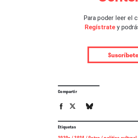
Usán
, responsable del ciclo 
Para poder leer el 
deliberado aunque no excluy
Regístrate
y podrá
tenemos es muy alto, es bueno
nada, personalmente me molarí
que están girando por Bilbao o
Suscríbet
Basta con que nos lo pidan y 
episodio del ciclo que se sub
Sonny & The Sunsets como pro
“Me enteré por una colega que
Compartir
gira por puertos del Cantábric
la movida y les gustó. Ponemo
transmitimos a los artistas, cr
Etiquetas
La naturaleza secreta de esto
2020s
/
2024
/
Getxo
/
política cultural