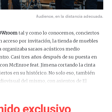
Audience, en la distancia adecuada.
OWroom
tal y como lo conocemos, conciertos
n acceso por invitación, la tienda de muebles
a organizaba saraos acústicos medio
tro. Casi tres años después de su puesta en
con McEnroe feat. Jimena cortando la cinta
ertos en su histórico. No solo eso, también
diovisual del mismo, con asientos de El
 Goons y Audience.
tas de estos conciertos son músicos del
nido exclusivo
romotores, algo que –según explica
Carlos