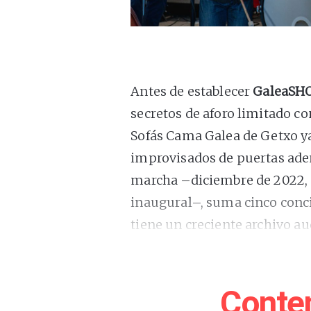
Antes de establecer
GaleaSH
secretos de aforo limitado co
Sofás Cama Galea de Getxo y
improvisados de puertas aden
marcha –diciembre de 2022, 
inaugural–, suma cinco conci
tiene un creciente archivo au
Inquilino Comunista, Laguna
La mayoría de los protagonis
Conte
entorno más cercano a los p