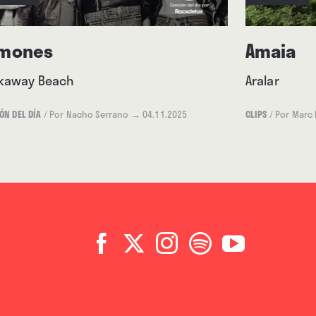
mones
Amaia
kaway Beach
Aralar
ÓN DEL DÍA
/
Por Nacho Serrano
→ 04.11.2025
CLIPS
/
Por Marc