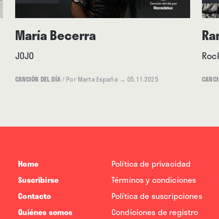
o. Del vídeo se encarga Juan Dopico y del sonido
María Becerra
Ra
JOJO
Roc
CANCIÓN DEL DÍA
/
Por Marta España
→ 05.11.2025
CANCI
Home
Política de privacidad
Suscribirse
Términos y condiciones
Contacto
Política de suscripciones
Quiénes somos
Condiciones de registro