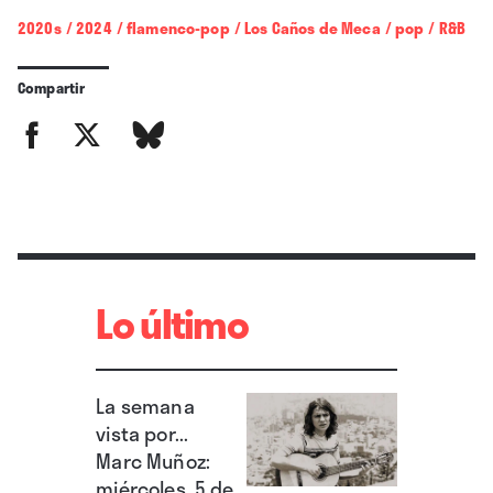
2020s
/
2024
/
flamenco-pop
/
Los Caños de Meca
/
pop
/
R&B
Compartir
Lo último
La semana
vista por...
Marc Muñoz:
miércoles, 5 de