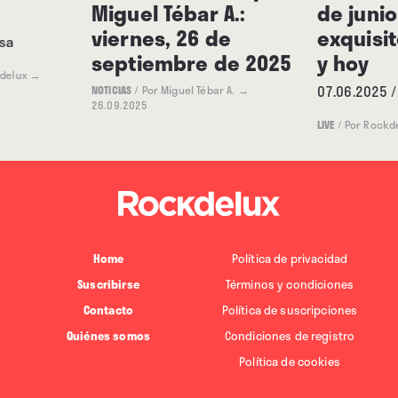
Miguel Tébar A.:
de junio
viernes, 26 de
exquisi
osa
septiembre de 2025
y hoy
delux
→
07.06.2025 
NOTICIAS
/
Por Miguel Tébar A.
→
26.09.2025
LIVE
/
Por Rockd
Home
Política de privacidad
Suscribirse
Términos y condiciones
Contacto
Política de suscripciones
Quiénes somos
Condiciones de registro
Política de cookies