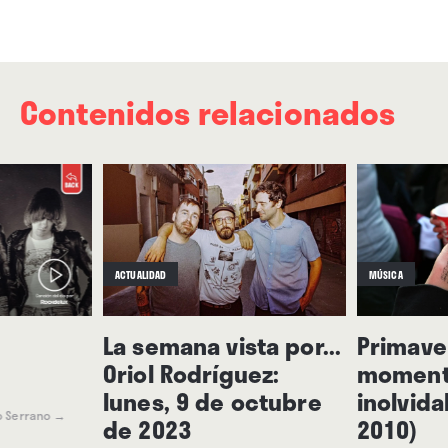
Contenidos relacionados
ACTUALIDAD
MÚSICA
La semana vista por...
Primave
Oriol Rodríguez:
moment
lunes, 9 de octubre
inolvida
o Serrano
→
de 2023
2010)