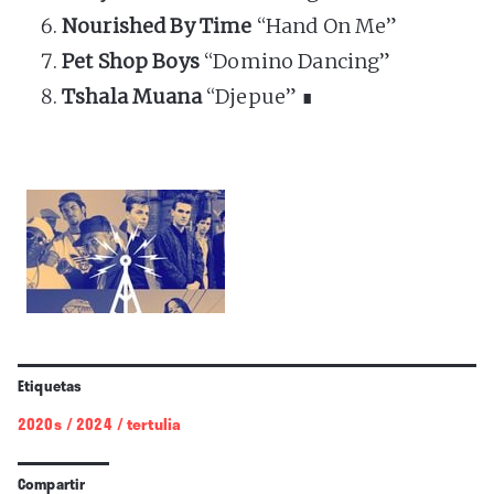
Nourished By
Time
“Hand On Me”
Pet Shop Boys
“Domino Dancing”
Tshala Muana
“Djepue” ∎
Etiquetas
2020s
/
2024
/
tertulia
Compartir