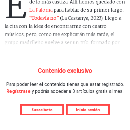
E
de lo más castiza. Allí hemos quedado con
La Paloma
para hablar de su primer largo,
“Todavía no”
(La Castanya, 2023). Llego a
la cita con la idea de encontrarme con cuatro
músicos, pero, como me explicarán más tarde, el
grupo madrileño vuelve a ser un trío, formado por
Lucas Sierra
(guitarra y voz),
Nico Yubero
(guitarra y
voz) y
Juan Rojo
(batería), tras la marcha del bajista
Rubén Almonacid, quien formó parte del equipo
Contenido exclusivo
artístico que ha dado forma a este larga duración que
está cosechando críticas favorables.
Para poder leer el contenido tienes que estar registrado.
Regístrate
y podrás acceder a 3 artículos gratis al mes.
Es un momento de cambios, de reestructuración y
de asentar lentamente lo que es y lo que va a ser La
Suscríbete
Inicia sesión
Paloma. El grupo brilla de un modo especial, como
lo hacen los proyectos que pueden llegar a ser