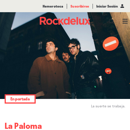
Hemeroteca
Suscribirse
Iniciar Sesión
En portada
La suerte se trabaja.
La Paloma