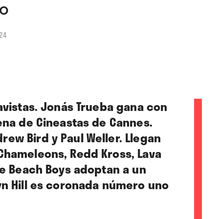
yo
024
mavistas. Jonás Trueba gana con
cena de Cineastas de Cannes.
ew Bird y Paul Weller. Llegan
Chameleons, Redd Kross, Lava
The Beach Boys adoptan a un
yn Hill es coronada número uno