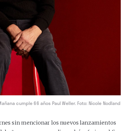
Mañana cumple 66 años Paul Weller. Foto: Nicole Nodland
ernes sin mencionar los nuevos lanzamientos