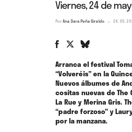
Viernes, 24 de ma
Por
Ana Dara Peña Giraldo
→
24. 05. 2
Arranca el festival To
“Volveréis” en la Quin
Nuevos álbumes de Andr
cositas nuevas de The 
La Rue y Merina Gris. 
“padre forzoso” y Laur
por la manzana.