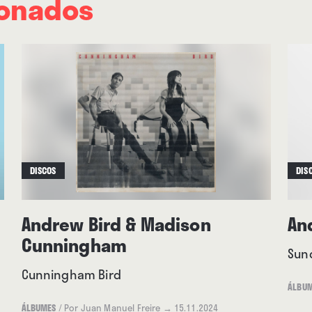
ionados
DISCOS
DIS
Andrew Bird & Madison
An
Cunningham
Sun
Cunningham Bird
ÁLBU
ÁLBUMES
/
Por Juan Manuel Freire
→ 15.11.2024