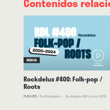
Contenidos relac
MÚSICA
Rockdelux #400: Folk-pop /
Roots
PLAYLISTS
/
Por Rockdelux
→ Rockdelux 400 (Junio 2025)