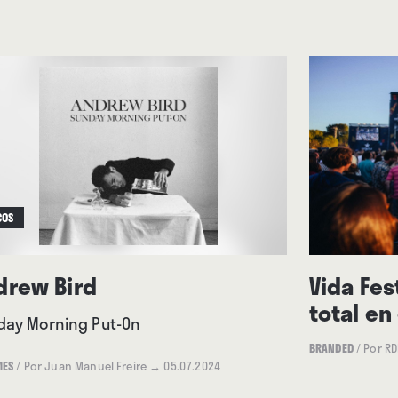
COS
drew Bird
Vida Fes
total e
day Morning Put-On
BRANDED
/
Por RD
MES
/
Por Juan Manuel Freire
→ 05.07.2024