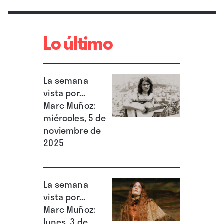
términos más terrenales, no ha salido mal
parado
Leon Bridges
con su cuarto trabajo,
“Leon”
, que acredita que se trata de un músico
Lo último
que se siente mucho más cómodo en el
estudio que sobre un escenario.
La semana
vista por...
Marc Muñoz:
miércoles, 5 de
noviembre de
2025
La semana
vista por...
Marc Muñoz:
lunes, 3 de