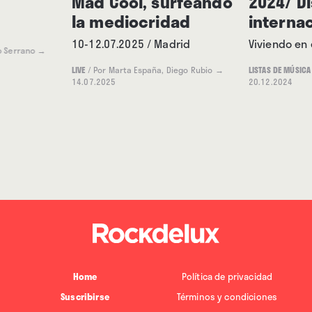
Mad Cool, surfeando
2024/ D
la mediocridad
interna
10-12.07.2025 / Madrid
Viviendo en 
o Serrano
→
LIVE
/
Por Marta España, Diego Rubio
→
LISTAS DE MÚSICA
14.07.2025
20.12.2024
Home
Política de privacidad
Suscribirse
Términos y condiciones