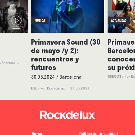
MÚSICA
ACTUALIDAD
Primavera Sound (30
Primave
de mayo /y 2):
Barcelo
rencuentros y
conocer
o Serrano
→
futuros
su próx
30.05.2024 / Barcelona
NOTICIAS
/
Por R
LIVE
/
Por Rockdelux
→ 31.05.2024
Home
Política de privacidad