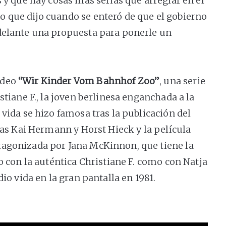
s y que hay cosas más serias que arreglar en el
 que dijo cuando se enteró de que el gobierno
delante una propuesta para ponerle un
ideo
“Wir Kinder Vom Bahnhof Zoo”
, una serie
stiane F., la joven berlinesa enganchada a la
 vida se hizo famosa tras la publicación del
stas Kai Hermann y Horst Hieck y la película
tagonizada por Jana McKinnon, que tiene la
to con la auténtica Christiane F. como con Natja
dio vida en la gran pantalla en 1981.