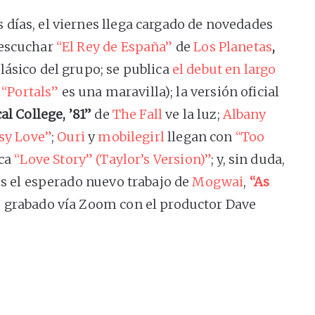
días, el viernes llega cargado de novedades
escuchar
“El Rey de España”
de
Los Planetas
,
ásico del grupo; se publica
el debut en largo
P
“Portals”
es una maravilla); la versión oficial
al College, ’81”
de
The Fall
ve la luz;
Albany
sy Love”
;
Ouri
y
mobilegirl
llegan con
“Too
ca
“Love Story” (Taylor’s Version)”
; y, sin duda,
es el esperado nuevo trabajo de
Mogwai
,
“As
ue grabado vía Zoom con el productor Dave