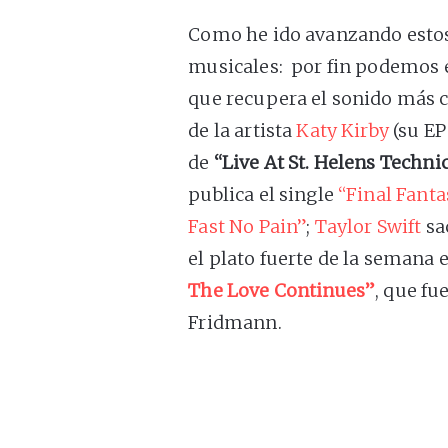
Como he ido avanzando estos 
musicales: por fin podemos 
que recupera el sonido más cl
de la artista
Katy Kirby
(su E
de
“Live At St. Helens Technic
publica el single
“Final Fanta
Fast No Pain”
;
Taylor Swift
sa
el plato fuerte de la semana 
The Love Continues”
, que f
Fridmann.