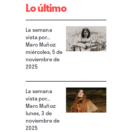
Lo último
algún gesto inesperado, como la inclusión de
Pedro Pastor, anteriormente censurado por
varios consistorios del Partido Popular. Son
La semana
vista por...
estas, en realidad, unas pocas excepciones en
Marc Muñoz:
la línea general de un cartel bastante
miércoles, 5 de
significativo del concepto que el equipo de
noviembre de
Martínez-Almeida tiene de la cultura y de la
2025
música popular.
La semana
vista por...
Marc Muñoz:
lunes, 3 de
noviembre de
2025