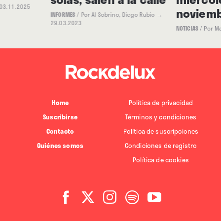
03.11.2025
noviemb
INFORMES
/
Por Al Sobrino, Diego Rubio
→
29.03.2023
NOTICIAS
/
Por M
Home
Política de privacidad
Suscribirse
Términos y condiciones
Contacto
Política de suscripciones
Quiénes somos
Condiciones de registro
Política de cookies