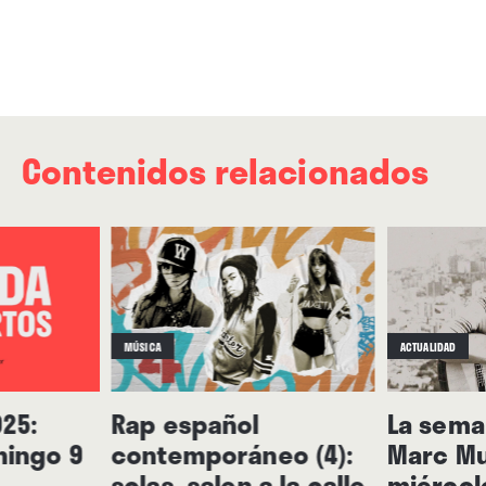
Contenidos relacionados
MÚSICA
ACTUALIDAD
25:
Rap español
La seman
mingo 9
contemporáneo (4):
Marc Mu
solas, salen a la calle
miércol