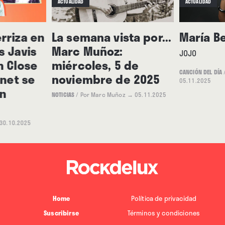
ACTUALIDAD
ACTUALIDAD
rriza en
La semana vista por...
María B
s Javis
Marc Muñoz:
JOJO
n Close
miércoles, 5 de
CANCIÓN DEL DÍA
rnet se
noviembre de 2025
05.11.2025
n
NOTICIAS
/
Por Marc Muñoz
→ 05.11.2025
30.10.2025
Home
Política de privacidad
Suscribirse
Términos y condiciones