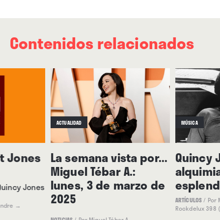
Contenidos relacionados
ACTUALIDAD
MÚSICA
ht Jones
La semana vista por...
Quincy J
Miguel Tébar A.:
alquimia
lunes, 3 de marzo de
esplend
Quincy Jones
2025
ARTÍCULOS
/
Por 
endre
→
Rockdelux 398 (
NOTICIAS
/
Por Miguel Tébar A.
→