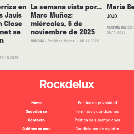
rriza en
La semana vista por...
María B
s Javis
Marc Muñoz:
JOJO
n Close
miércoles, 5 de
CANCIÓN DEL DÍA
rnet se
noviembre de 2025
05.11.2025
n
NOTICIAS
/
Por Marc Muñoz
→ 05.11.2025
30.10.2025
Home
Política de privacidad
Suscribirse
Términos y condiciones
Contacto
Política de suscripciones
Quiénes somos
Condiciones de registro