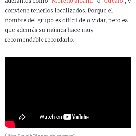
adelantos como
“Moreno albañil”
o
“Cúcaro”
, y
conviene tenerlos localizados. Porque el
nombre del grupo es difícil de olvidar, pero es
que además su música hace muy
recomendable recordarlo.
Últim Cavall: “Abans de marxar”.