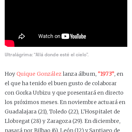
Ultralágrima: “Allá donde esté el cielo”.
Hoy
Quique González
lanza álbum,
“1973”
, en
el que ha tenido el buen gusto de colaborar
con Gorka Urbizu y que presentará en directo
los próximos meses. En noviembre actuará en
Guadalajara (21), Toledo (22), L’Hospitalet de
Llobregat (28) y Zaragoza (29). En diciembre,
pasará por Bilbao (6), León (12) y Santiago de