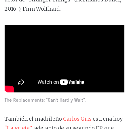
2016-), Finn Wolfhard.
The Replacements: “Can’t Hardly Wait”.
También el madrileño
Carlos Gris
estrena hoy
“La grieta”
, adelanto de su segundo EP, que