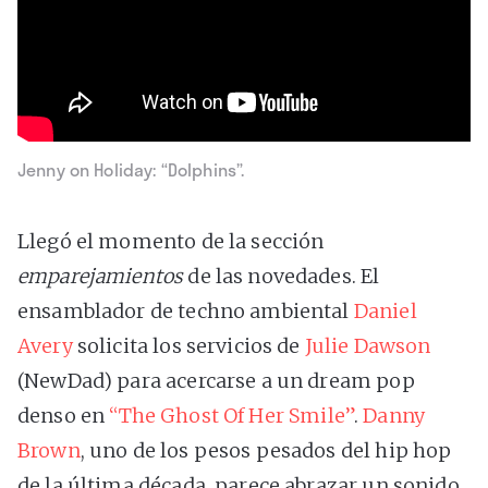
Jenny on Holiday: “Dolphins”.
Llegó el momento de la sección
emparejamientos
de las novedades. El
ensamblador de techno ambiental
Daniel
Avery
solicita los servicios de
Julie Dawson
(NewDad) para acercarse a un dream pop
denso en
“The Ghost Of Her Smile”
.
Danny
Brown
, uno de los pesos pesados del hip hop
de la última década, parece abrazar un sonido