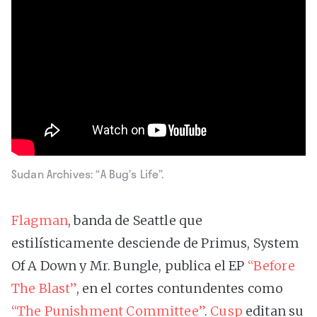
Sudan Archives: “A Bug’s Life”.
Flagman
, banda de Seattle que
estilísticamente desciende de Primus, System
Of A Down y Mr. Bungle, publica el EP
“Before
The Blast”
, en el cortes contundentes como
“The Punishment Committee”
.
Cusp
editan su