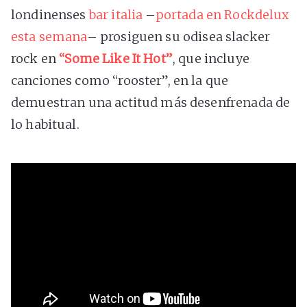
londinenses
bar italia
–
portada en Rockdelux
esta semana
– prosiguen su odisea slacker
rock en
“Some Like It Hot”
, que incluye
canciones como “rooster”, en la que
demuestran una actitud más desenfrenada de
lo habitual.