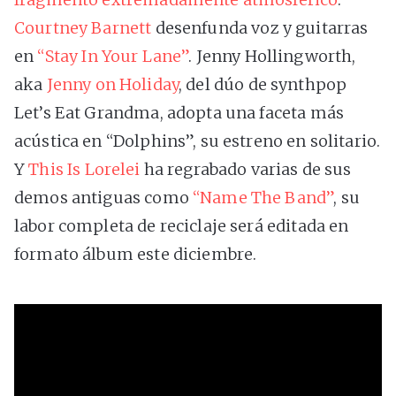
Courtney Barnett
desenfunda voz y guitarras
en
“Stay In Your Lane”
. Jenny Hollingworth,
aka
Jenny on Holiday
, del dúo de synthpop
Let’s Eat Grandma, adopta una faceta más
acústica en “Dolphins”, su estreno en solitario.
Y
This Is Lorelei
ha regrabado varias de sus
demos antiguas como
“Name The Band”
, su
labor completa de reciclaje será editada en
formato álbum este diciembre.