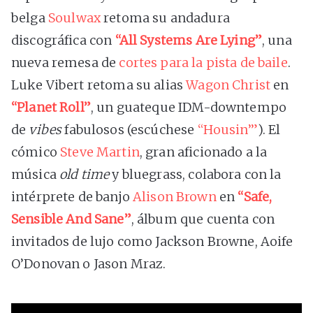
belga
Soulwax
retoma su andadura
discográfica con
“All Systems Are Lying”
, una
nueva remesa de
cortes para la pista de baile
.
Luke Vibert retoma su alias
Wagon Christ
en
“Planet Roll”
, un guateque IDM-downtempo
de
vibes
fabulosos (escúchese
“Housin’”
). El
cómico
Steve Martin
, gran aficionado a la
música
old time
y bluegrass, colabora con la
intérprete de banjo
Alison Brown
en
“Safe,
Sensible And Sane”
, álbum que cuenta con
invitados de lujo como Jackson Browne, Aoife
O’Donovan o Jason Mraz.