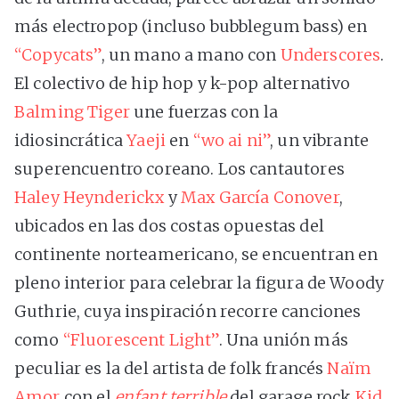
más electropop (incluso bubblegum bass) en
“Copycats”
, un mano a mano con
Underscores
.
El colectivo de hip hop y k-pop alternativo
Balming Tiger
une fuerzas con la
idiosincrática
Yaeji
en
“wo ai ni”
, un vibrante
superencuentro coreano. Los cantautores
Haley Heynderickx
y
Max García Conover
,
ubicados en las dos costas opuestas del
continente norteamericano, se encuentran en
pleno interior para celebrar la figura de Woody
Guthrie, cuya inspiración recorre canciones
como
“Fluorescent Light”
. Una unión más
peculiar es la del artista de folk francés
Naïm
Amor
con el
enfant terrible
del garage rock
Kid