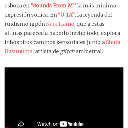
esboza en
“Sounds From M”
la más mínima
expresión sónica. En
“U TA”
, la leyenda del
ruidismo nipón
Keiji Haino
, que a estas
alturas parecería haberlo hecho todo, explora
inhóspitos caminos sensoriales junto a
Shuta
Hasunuma
, artista de
glitch
ambiental.