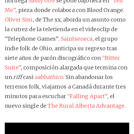
noruega
Sassy 009
se pone bajonera en
“Tell
Me”
, pieza donde colabora con Blood Orange.
Oliver Sim
, de The xx, aborda un asunto como
la cutrez de la teletienda en el videoclip de
“Telephone Games”.
Saintseneca
, el grupo
indie folk de Ohio, anticipa su regreso tras
siete años de parón discográfico con
“Bitter
Suite”
, composición alargada que termina con
un
riff
casi
sabbathico
. Sin abandonar los
terrenos folk, viajamos a Canadá durante tres
minutos para escuchar
“Falling Apart”
, el
nuevo single de
The Rural Alberta Advantage
.