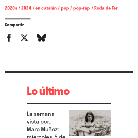
2020s
/
2024
/
en catalán
/
pop
/
pop-rap
/
Roda de Ter
Compartir
Lo último
La semana
vista por...
Marc Muñoz:
miércoles, 5 de