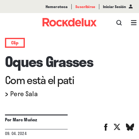
Hemeroteca
Suscribirse
Iniciar Sesión
Clip
Oques Grasses
Com està el pati
›
Pere Sala
Por
Marc Muñoz
09. 04. 2024