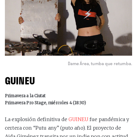
Dame Área, tumba que retumba.
GUINEU
Primavera a la Ciutat
Primavera Pro Stage, miércoles 4 (18:30)
La explosión definitiva de
GUINEU
fue pandémica y
certera con “Putu any” (puto año). El proyecto de
Aida Giménez transita por un indie pop con actitud