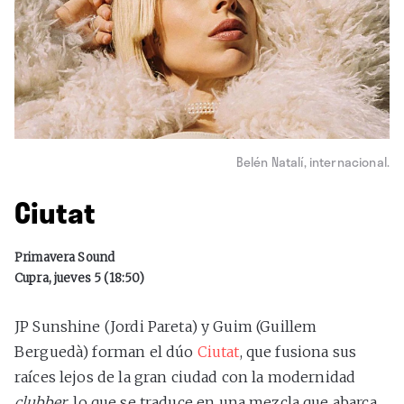
Belén Natalí, internacional.
Ciutat
Primavera Sound
Cupra, jueves 5 (18:50)
JP Sunshine (Jordi Pareta) y Guim (Guillem
Berguedà) forman el dúo
Ciutat
, que fusiona sus
raíces lejos de la gran ciudad con la modernidad
clubber
, lo que se traduce en una mezcla que abarca