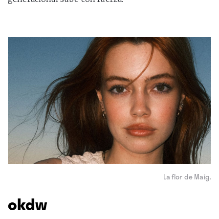
La flor de Maig.
okdw