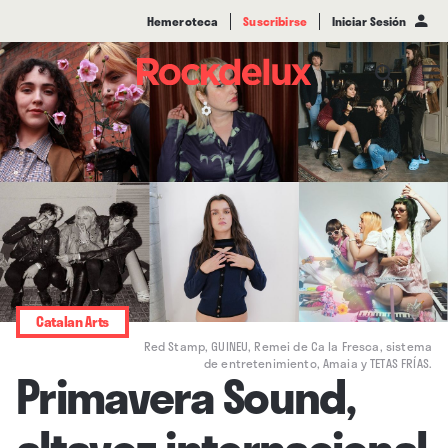
Hemeroteca
Suscribirse
Iniciar Sesión
Catalan Arts
Red Stamp, GUINEU, Remei de Ca la Fresca, sistema
de entretenimiento, Amaia y TETAS FRÍAS.
Primavera Sound,
altavoz internacional