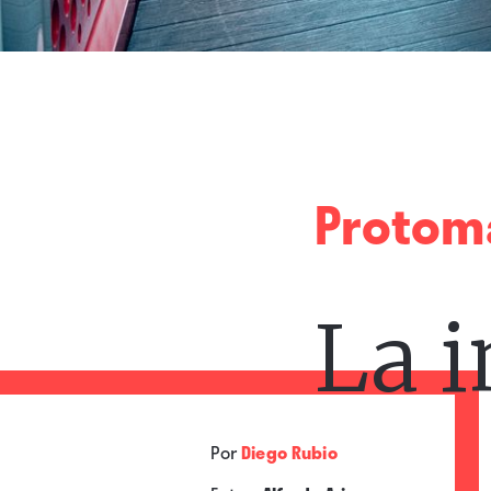
Protom
La i
Por
Diego Rubio