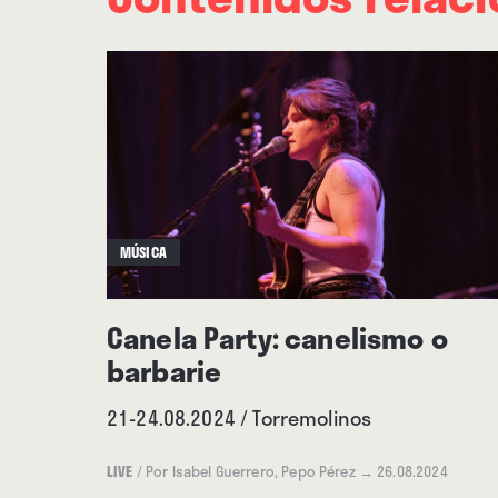
Hotel de Madrid, bajo la inte
MÚSICA
Canela Party: canelismo o
barbarie
21-24.08.2024 / Torremolinos
LIVE
/
Por Isabel Guerrero, Pepo Pérez
→ 26.08.2024