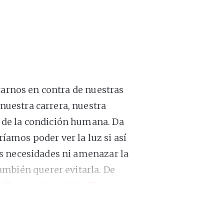
ntarnos en contra de nuestras
nuestra carrera, nuestra
 de la condición humana. Da
íamos poder ver la luz si así
as necesidades ni amenazar la
ambién querer evitarla. De
n
“Formal Growth In The
ez junto a Jake Aron,
’Raine o nuestros Manel– de