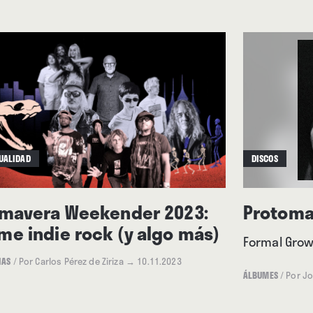
n las sombras.
UALIDAD
DISCOS
imavera Weekender 2023:
Protoma
me indie rock (y algo más)
Formal Grow
IAS
/
Por Carlos Pérez de Ziriza
→ 10.11.2023
ÁLBUMES
/
Por Jo