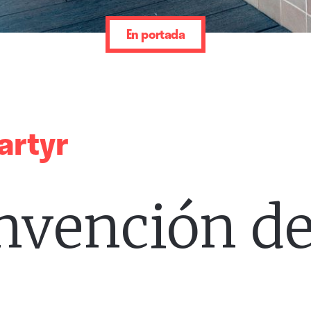
En portada
artyr
nvención de