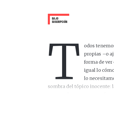
BAJO
SUSCRIPCIÓN
T
odos tenemos 
propias –o a
forma de ver
igual lo cómo
lo necesitamo
sombra del tópico inocente: 
esto –y de otras cosas más, 
Desert”
(Domino-Music As Usu
colaborador de artistas tan d