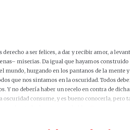
derecho a ser felices, a dar y recibir amor, a leva
jenas– miserias. Da igual que hayamos construido 
 el mundo, hurgando en los pantanos de la mente y
dos que nos sintamos en la oscuridad. Todos deber
s. Y no debería haber un recelo en contra de dich
la oscuridad consume, y es bueno conocerla, pero t
pero sobre todo de esto– nos hablan
Protomartyr
e
al, 2023), sexto trabajo –producido por primera v
ispares como Snail Mail, Grizzly Bear, Chairlift, L