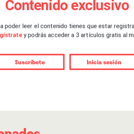
Contenido exclusivo
las profundidades y en la negrura.
x, son el vocalista
Joe Casey
y el productor y guita
a poder leer el contenido tienes que estar registr
ex Leonard
se han quedado en casa– quienes ejerc
gístrate
y podrás acceder a 3 artículos gratis al m
mento depresivo que la banda atravesó a raíz del C
repente los rodeó por completo y amenazó con sum
n en buscar la luz, por pequeña que fuera. La inve
Suscríbete
Inicia sesión
riendo una nueva faceta para su banda y para sus vi
as, con sensibilidad para encontrar gestos de amor
hace la fuerza y con una nueva forma de enfrentar 
spersa y menos tensionada, aprendiendo a disfrutar
e nunca es tarde para un cambio, que es bueno ha
entes y a alterar nuestras ópticas. Y que haciendo d
ionados
ompletamente ciego. Charlamos con la banda desde 