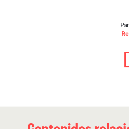
una trayectoria horadada en 
En su encuentro con Rockdelu
Par
Scott Davidson
y el batería
Al
Re
cuarteto, e insisten en el mo
siempre habían tonteado de 
insalvable. Pero se empeñaro
verla. Y la siguieron, descub
Más brillantes, más optimist
conscientes de que la unión 
abierta, más lumínica, más di
Protomartyr nos recuerdan qu
a ver la vida de formas difer
Contenidos relac
corres el riesgo de quedar c