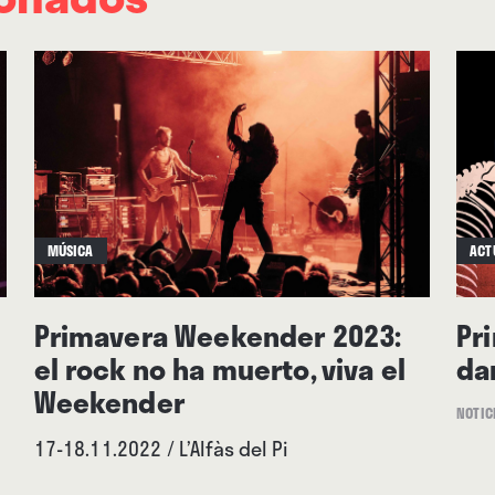
nsa luz de un día caluroso. Jugando al escondite co
MÚSICA
ACT
Primavera Weekender 2023:
Pr
el rock no ha muerto, viva el
da
Weekender
NOTIC
17-18.11.2022 / L’Alfàs del Pi