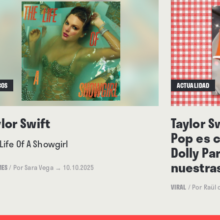
ACTUALIDAD
COS
Taylor S
lor Swift
Pop es c
Life Of A Showgirl
Dolly Pa
nuestra
MES
/
Por Sara Vega
→ 10.10.2025
VIRAL
/
Por Raül 