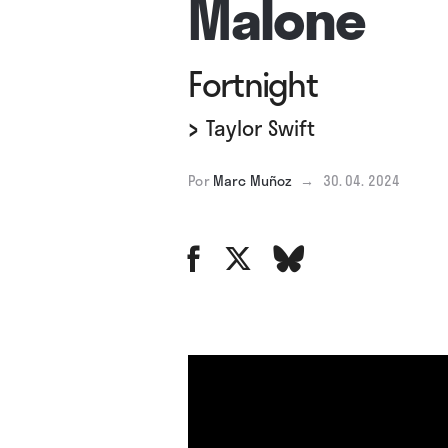
Malone
Fortnight
›
Taylor Swift
Por
Marc Muñoz
→
30. 04. 2024