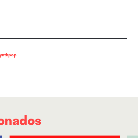
ynthpop
ionados