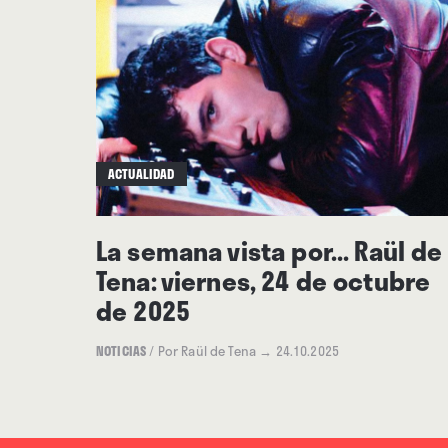
ACTUALIDAD
La semana vista por... Raül de
Tena: viernes, 24 de octubre
de 2025
NOTICIAS
/
Por Raül de Tena
→ 24.10.2025