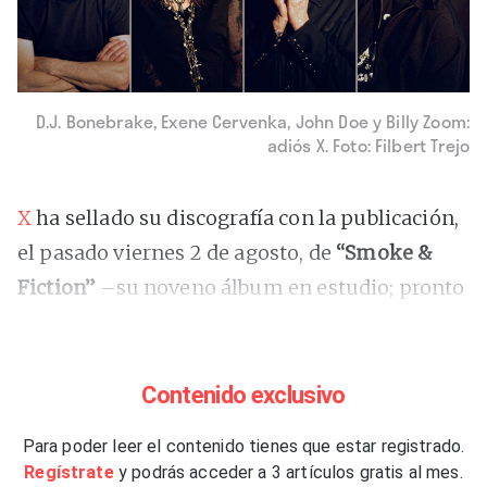
D.J. Bonebrake, Exene Cervenka, John Doe y Billy Zoom:
adiós X. Foto: Filbert Trejo
X
ha sellado su discografía con la publicación,
el pasado viernes 2 de agosto, de
“Smoke &
Fiction”
–su noveno álbum en estudio; pronto
podrás leer
la crítica del mismo en
Rockdelux
–. El cuarteto angelino –con todos
los fundadores a bordo: Exene Cervenka (voz),
Contenido exclusivo
John Doe (bajo y voz), Billy Zoom (guitarra y
Para poder leer el contenido tienes que estar registrado.
saxos) y D.J. Bonebrake (batería)– anunció este
Regístrate
y podrás acceder a 3 artículos gratis al mes.