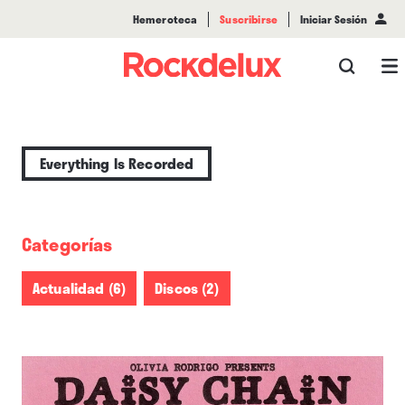
Hemeroteca
Suscribirse
Iniciar Sesión
Everything Is Recorded
Categorías
Actualidad (6)
Discos (2)