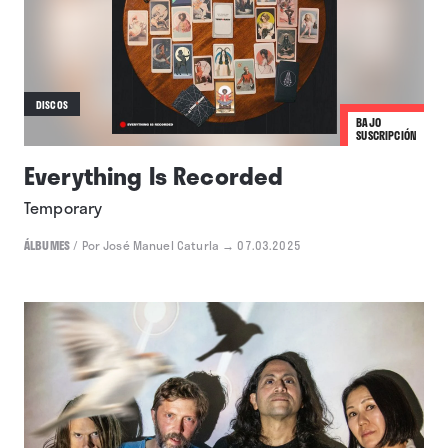
DISCOS
BAJO
SUSCRIPCIÓN
Everything Is Recorded
Temporary
ÁLBUMES
/
Por José Manuel Caturla
→ 07.03.2025