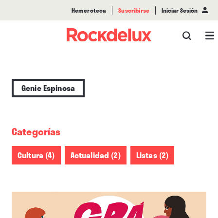
Hemeroteca
Suscribirse
Iniciar Sesión
Genie Espinosa
Categorías
Cultura (4)
Actualidad (2)
Listas (2)