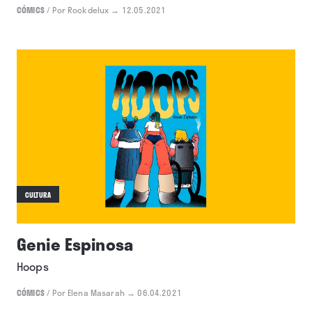
CÓMICS
/
Por Rockdelux
→ 12.05.2021
CULTURA
Genie Espinosa
Hoops
CÓMICS
/
Por Elena Masarah
→ 06.04.2021