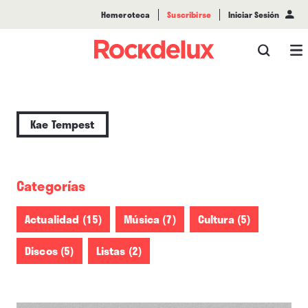
Hemeroteca
Suscribirse
Iniciar Sesión
Kae Tempest
Categorías
Actualidad (15)
Música (7)
Cultura (5)
Discos (5)
Listas (2)