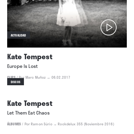
Kate Tempest
Cuando la vida te da un martillo
LITERATURA
/
Por David Morán
→ Rockdelux 364 (Septiembre 2017)
ACTUALIDAD
Kate Tempest