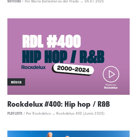
NOTICIAS
/
Por María Ballesteros del Prado
→ 04.07.2025
MÚSICA
Rockdelux #400: Hip hop / R&B
PLAYLISTS
/
Por Rockdelux
→ Rockdelux 400 (Junio 2025)