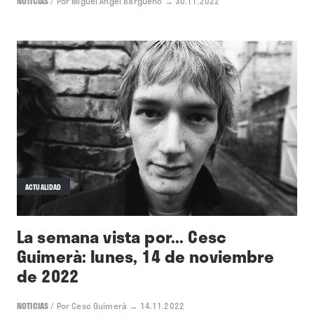
NOTICIAS
/
Por Miguel Ángel Bargueño
→ 30.11.2022
ACTUALIDAD
La semana vista por... Cesc
Guimerà: lunes, 14 de noviembre
de 2022
NOTICIAS
/
Por Cesc Guimerà
→ 14.11.2022