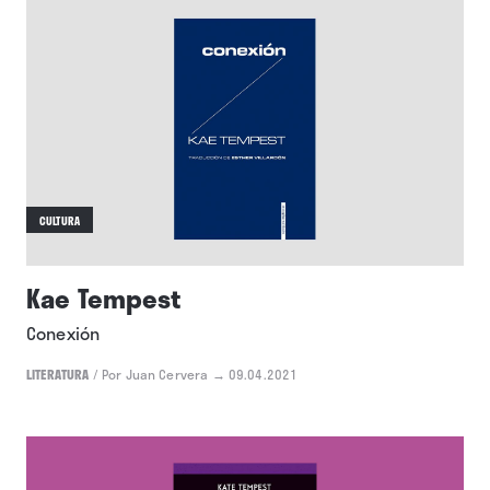
ACTUALIDAD
La semana vista por... Gabriel Núñez
Hervás: lunes, 7 de febrero de 2022
NOTICIAS
/
Por Gabriel Núñez Hervás
→ 07.02.2022