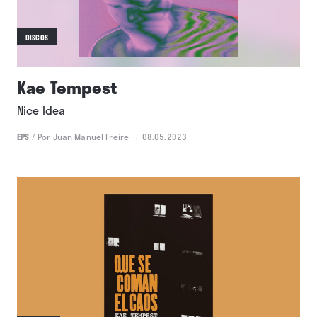
DISCOS
Kae Tempest
Nice Idea
EPS
/
Por Juan Manuel Freire
→ 08.05.2023