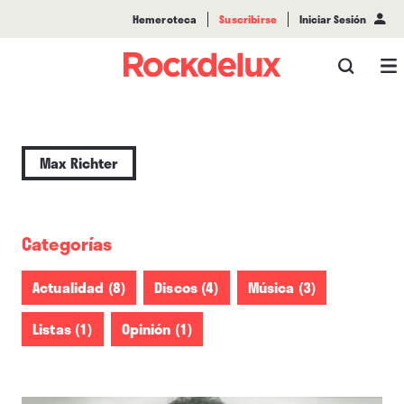
Hemeroteca
Suscribirse
Iniciar Sesión
Max Richter
Categorías
Actualidad (8)
Discos (4)
Música (3)
Listas (1)
Opinión (1)