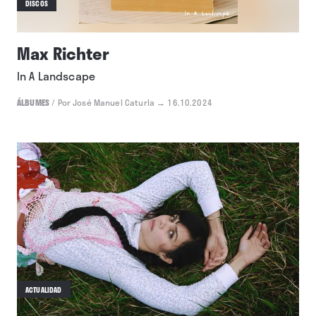
DISCOS
Max Richter
In A Landscape
ÁLBUMES
/
Por José Manuel Caturla
→ 16.10.2024
ACTUALIDAD