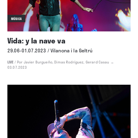
MÚSICA
Vida: y la nave va
29.06-01.07.2023 / Vilanona i la Geltrú
LIVE
/
Por Javier Burgueño, Dimas Rodríguez, Gerard Casau
→
03.07.2023