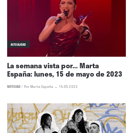
Queralt Lahoz
Alto cielo
EPS
/
Por Carlos Pérez de Ziriza
→ 23.05.2023
ACTUALIDAD