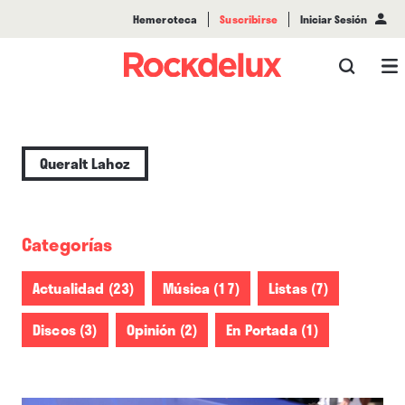
Hemeroteca
Suscribirse
Iniciar Sesión
Queralt Lahoz
Categorías
Actualidad (23)
Música (17)
Listas (7)
Discos (3)
Opinión (2)
En Portada (1)