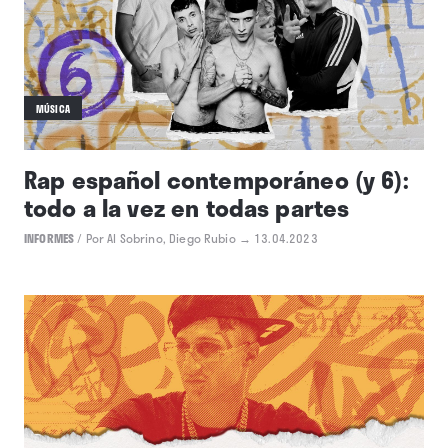
La semana vista por... Marta
España: lunes, 15 de mayo de 2023
NOTICIAS
/
Por Marta España
→ 15.05.2023
MÚSICA
Rap español contemporáneo (y 6):