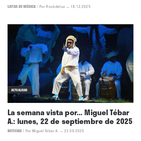
LISTAS DE MÚSICA
/
Por Rockdelux
→ 18.12.2025
ACTUALIDAD
La semana vista por... Miguel Tébar
A.: lunes, 22 de septiembre de 2025
NOTICIAS
/
Por Miguel Tébar A.
→ 22.09.2025