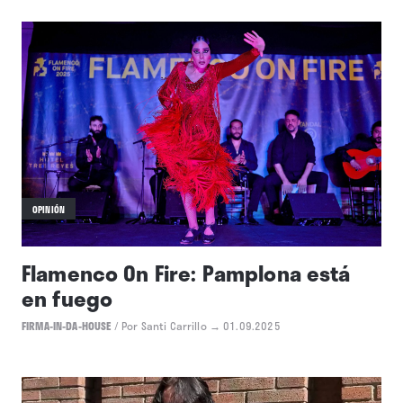
OPINIÓN
Flamenco On Fire: Pamplona está
en fuego
FIRMA-IN-DA-HOUSE
/
Por Santi Carrillo
→ 01.09.2025