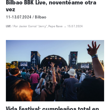
Bilbao BBK Live, noventéame otra
vez
11-13.07.2024 / Bilbao
LIVE
/
Por Javier Corral “Jerry”, Pepe Nave
→ 15.07.2024
Vida Festival: cumpleaños total en