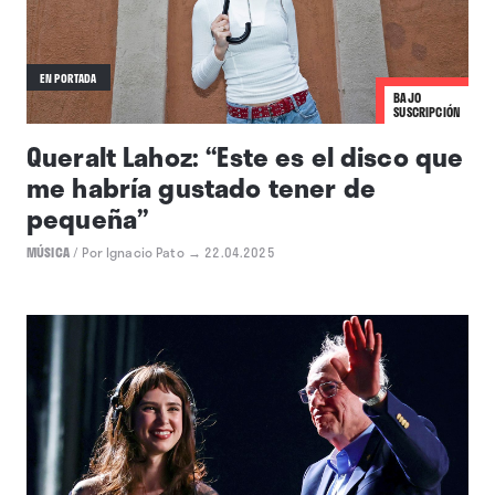
EN PORTADA
BAJO
SUSCRIPCIÓN
Queralt Lahoz: “Este es el disco que
me habría gustado tener de
pequeña”
MÚSICA
/
Por Ignacio Pato
→ 22.04.2025