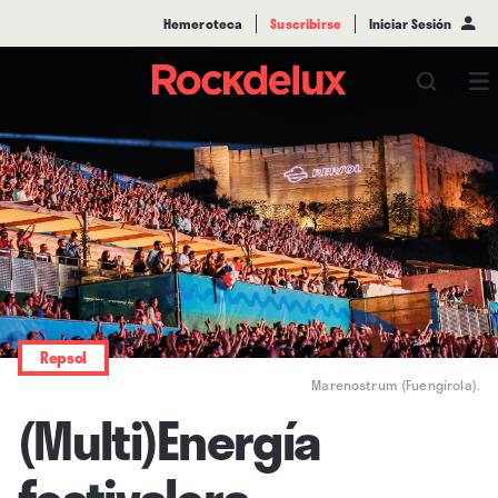
Hemeroteca
Suscribirse
Iniciar Sesión
Repsol
Marenostrum (Fuengirola).
(Multi)Energía
festivalera