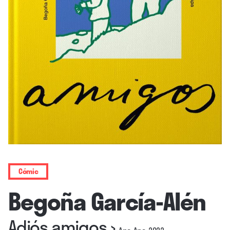
Cómic
Begoña García-Alén
Adiós amigos
›