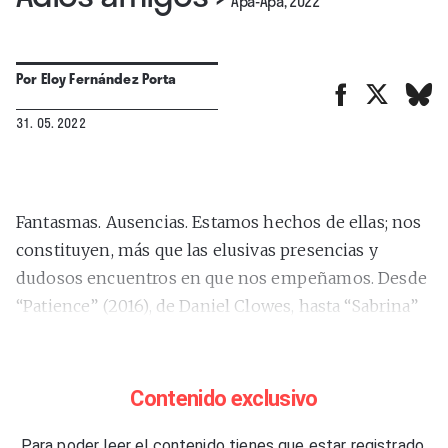
Apa-Apa, 2022
Por
Eloy Fernández Porta
31. 05. 2022
Fantasmas. Ausencias. Estamos hechos de ellas; nos
constituyen, más que las elusivas presencias y
dudosos encuentros en que nos empeñamos. Desde
“Patience” (2016), de Daniel Clowes, hasta “Sabrina”
(2018), de Nick Drnaso, pasando por “Rosalie
Lightning” (2016), de Tom Hart, una parte relevante
de la narrativa gráfica contemporánea gira en torno
Contenido exclusivo
al tema de la desaparición, y sus consecuencias
psicológicas y sociales. Cada uno en su estilo, todos
Para poder leer el contenido tienes que estar registrado.