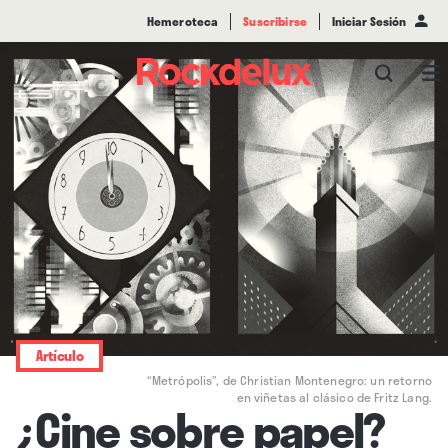
Hemeroteca
Suscribirse
Iniciar Sesión
Artículo
“Metrópolis”, de Christian Montenegro: un retorno
en viñetas al clásico de Fritz Lang.
¿Cine sobre papel?