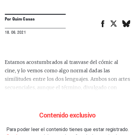
Por
Quim Casas
18. 06. 2021
Estamos acostumbrados al trasvase del cómic al
cine, y lo vemos como algo normal dadas las
similitudes entre los dos lenguajes. Ambos son artes
secuenciales, aunque el término, divulgado con
precisión por Will Eisner en uno de sus ensayos
sobre la narración gráfica, se concreta mucho más
en un cómic que en una película. Estamos, pues,
Contenido exclusivo
habituados a que cualquier cómic, sea de
superhéroes, clásico, underground, independiente,
Para poder leer el contenido tienes que estar registrado.