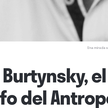
Una mirada so
Burtynsky, el
fo del Antro