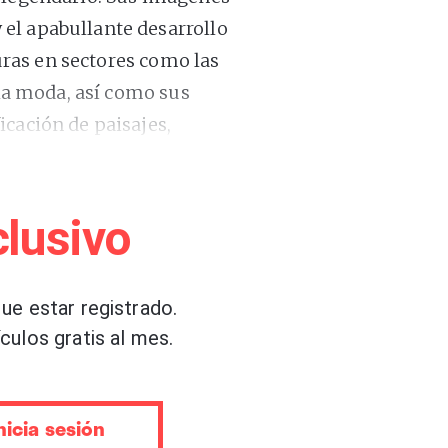
el apabullante desarrollo
turas en sectores como las
 la moda, así como sus
icación de paisajes,
ico de la industrialización
lusivo
o con
“lo sublime industrial”
o sus constantes
ue estar registrado.
lenamente consciente de su
culos gratis al mes.
cial, por lo que su trabajo
da ambivalencia. Sus
ulsión, un brillante
nicia sesión
ón formal –deudora de las