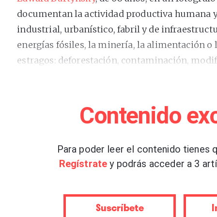
documentan la actividad productiva humana y 
industrial, urbanístico, fabril y de infraestruc
energías fósiles, la minería, la alimentación o
estragos: deforestación, contaminación, modif
territorios o formas de vida.
Comenzó retratando el seductor atractivo estét
Contenido exc
por la nostalgia de los recuerdos del encuentr
de su infancia obrera en el sur de Ontario, per
Para poder leer el contenido tienes q
investigaciones y experiencias le volvieron p
Regístrate
y podrás acceder a 3 artí
insostenibilidad, incluso de su amenaza existen
derivó en una sofisticada crítica y una profun
fotografías poseen un efecto de atracción y rep
Suscríbete
I
equilibrio de confrontación entre su resoluci