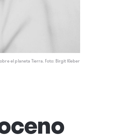
bre el planeta Tierra. Foto: Birgit Kleber
poceno