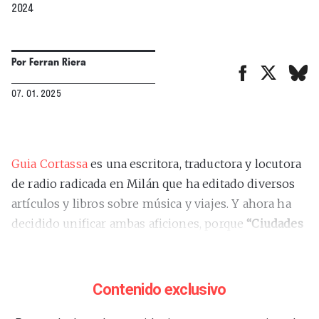
2024
Por
Ferran Riera
07. 01. 2025
Guia Cortassa
es una escritora, traductora y locutora
de radio radicada en Milán que ha editado diversos
artículos y libros sobre música y viajes. Y ahora ha
decidido unificar ambas aficiones, porque
“Ciudades
de la música. Atlas de lugares imprescindibles de la
música mundial”
(“Città della musica. Capitali e
luoghi della geografia musicale”, 2024; traducción de
Contenido exclusivo
Patricia Orts) pretende ser exactamente eso: una