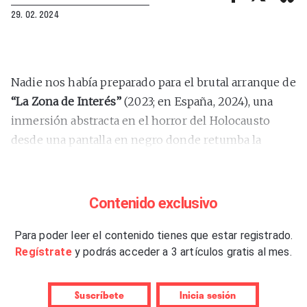
29. 02. 2024
Nadie nos había preparado para el brutal arranque de
“La Zona de Interés”
(2023; en España, 2024), una
inmersión abstracta en el horror del Holocausto
desde una pantalla en negro donde retumba la
sombría composición musical de Mica Levi. Un
prólogo que anticipa hasta qué punto el cuarto
largometraje de
Jonathan Glazer
se construye desde
Contenido exclusivo
una propuesta formal que se distancia del resto de
ficciones en torno al Holocausto. El director arma su
Para poder leer el contenido tienes que estar registrado.
Regístrate
y podrás acceder a 3 artículos gratis al mes.
dispositivo desde un claro precepto teórico. Estamos
ante la primera película de ficción que, además de
asumir la condición inefable del horror, se plantea
Suscríbete
Inicia sesión