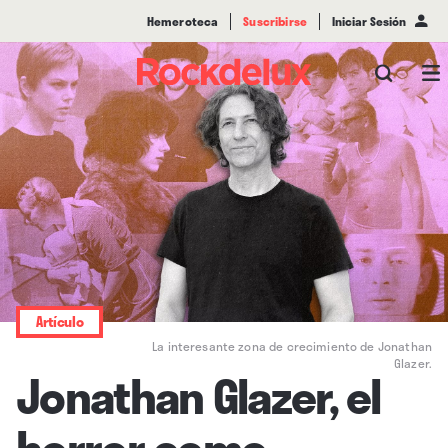
Hemeroteca
Suscribirse
Iniciar Sesión
Artículo
La interesante zona de crecimiento de Jonathan
Glazer.
Jonathan Glazer, el
horror como