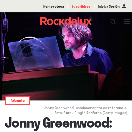
Hemeroteca
Suscribirse
Iniciar Sesión
Artículo
Jonny Greenwood, bandasonorista de referencia.
Foto: Burak Cingi / Redferns (Getty Images)
Jonny Greenwood: