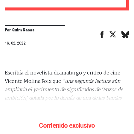
Por
Quim Casas
16. 02. 2022
Escribía el novelista, dramaturgo y crítico de cine
Vicente Molina Foix que
“una segunda lectura aún
ampliaría el yacimiento de significados de ‘Pozos de
ambición’, dotada por lo demás de una de las bandas
sonoras más hermosas y originales que yo recuerde,
en la que el guitarrista del grupo Radiohead, Jonny
Greenwood, lejos de ilustrar, anticipa, (des)acompaña
Contenido exclusivo
y disputa con gran libertad de registros sonoros el