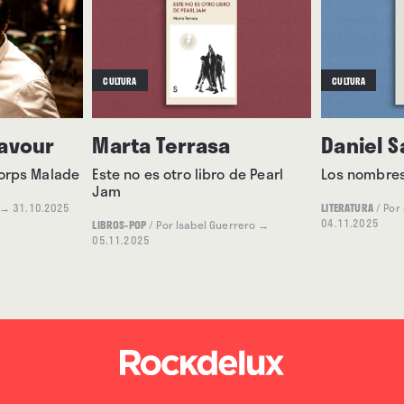
CULTURA
CULTURA
avour
Marta Terrasa
Daniel S
Corps Malade
Este no es otro libro de Pearl
Los nombres
Jam
→ 31.10.2025
LITERATURA
/
Por
04.11.2025
LIBROS-POP
/
Por Isabel Guerrero
→
05.11.2025