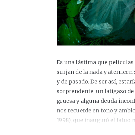
Es una lástima que película
surjan de la nada y aterricen
y de pasado. De ser así, esta
sorprendente, un latigazo de
gruesa y alguna deuda inconf
nos recuerde en tono y ambic
1998), que inauguró el fatu
(1998)–, pero con pasajes de 