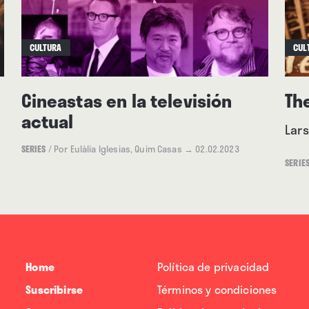
CULTURA
CUL
Cineastas en la televisión
Th
actual
Lars
SERIES
/
Por Eulàlia Iglesias, Quim Casas
→ 02.02.2023
SERIE
Home
Política de privacidad
Suscribirse
Términos y condiciones