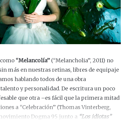
s como
“Melancolía”
(“Melancholia”, 2011) no
 sin más en nuestras retinas, libres de equipaje
ríamos hablando todos de una obra
 talento y personalidad. De escritura un poco
esable que otra –es fácil que la primera mitad
iones a “Celebración” (Thomas Vinterberg,
o movimiento Dogma 95 junto a
“Los idiotas”
un poderío visual incontestable y un lirismo