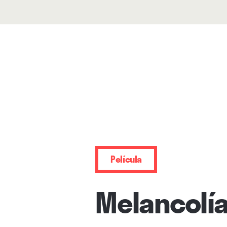
Película
Melancolí