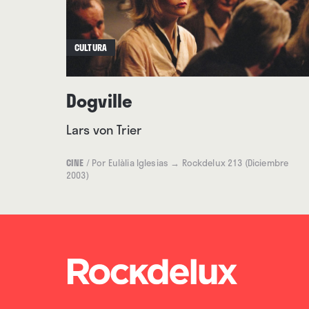
CULTURA
Dogville
Lars von Trier
CINE
/
Por Eulàlia Iglesias
→ Rockdelux 213 (Diciembre
2003)