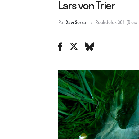
Lars von Trier
Por
Xavi Serra
→
Rockdelux 301 (Dici