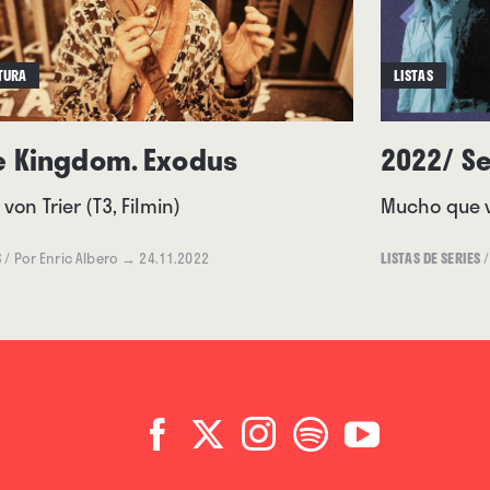
TURA
LISTAS
e Kingdom. Exodus
2022/ Se
 von Trier (T3, Filmin)
Mucho que 
S
/
Por Enric Albero
→ 24.11.2022
LISTAS DE SERIES
/