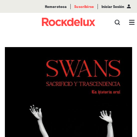
Hemeroteca
Suscribirse
Iniciar Sesión