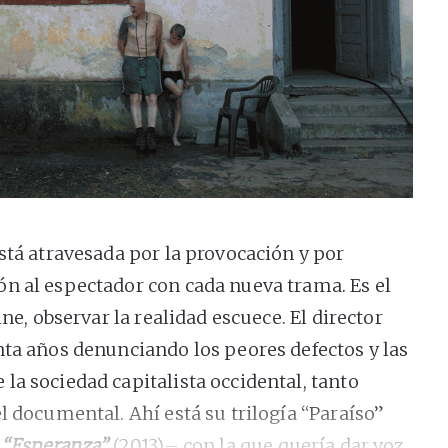
stá atravesada por la provocación y por
n al espectador con cada nueva trama. Es el
ine, observar la realidad escuece. El director
nta años denunciando los peores defectos y las
la sociedad capitalista occidental, tanto
l documental. Ahí está su trilogía “Paraíso”
y
“Esperanza”
(2013)– con la que quería dar voz