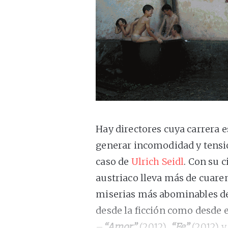
Hay directores cuya carrera e
generar incomodidad y tensió
caso de
Ulrich Seidl
. Con su c
austriaco lleva más de cuare
miserias más abominables de 
desde la ficción como desde e
–
“Amor”
(2012),
“Fe”
(2012) 