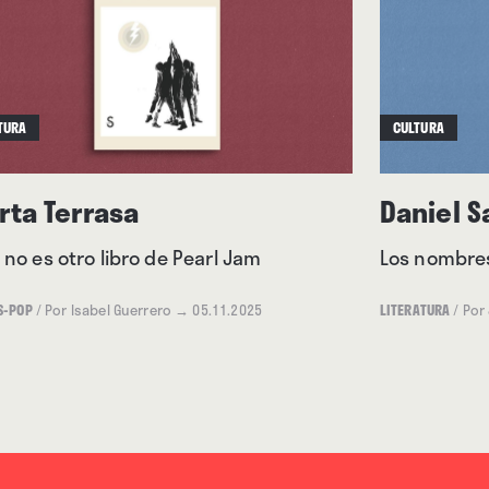
TURA
CULTURA
rta Terrasa
Daniel S
 no es otro libro de Pearl Jam
Los nombre
S-POP
/
Por Isabel Guerrero
→ 05.11.2025
LITERATURA
/
Por