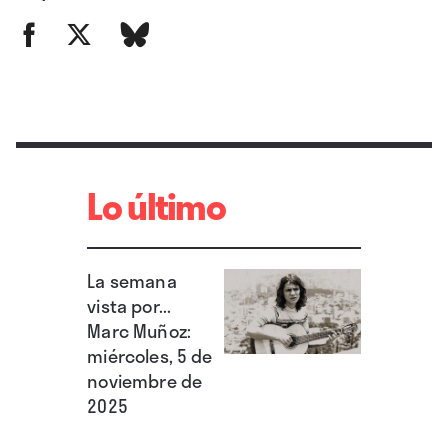
genera también la ambivalencia oscura con
que avanzan y se tensan el relato y sus
expectativas: dinámicas fluctuantes,
intercambios de traiciones, saltos continuos
de puntos de vista, múltiples reflejos de un
mundo amoral. Es una cuestión crucial, ya que
Lo último
las ficciones cinematográficas americanas
tenían su eje en la convicción de que había
una forma moral que se podía transmitir y
La semana
vista por...
honrar (esto es lo que aún representaría el
Marc Muñoz:
cine de Clint Eastwood). Sin embargo, desde el
miércoles, 5 de
reaganismo
–no por casualidad vemos una
noviembre de
2025
foto de Logan con él en el último capítulo–
ese hilo se cortó, mientras el país se entregaba