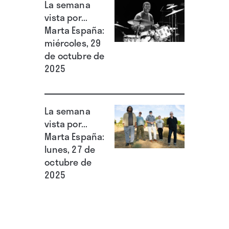
La semana
conductas excesivas, infantiles, grotescas y las
vista por...
segregaciones físicas. Por supuesto, a este
Marta España:
miércoles, 29
mundo llegan advenedizos, trepas como Tom
de octubre de
(Matthew Macfadyen), acaso los que tienen
2025
más capas escondidas y por supuesto más
voracidad para acceder al dinero y al estatus
social; esos movimientos, en apariencia
La semana
vista por...
laterales, son claves en el tablero narrativo.
Marta España:
lunes, 27 de
octubre de
2025