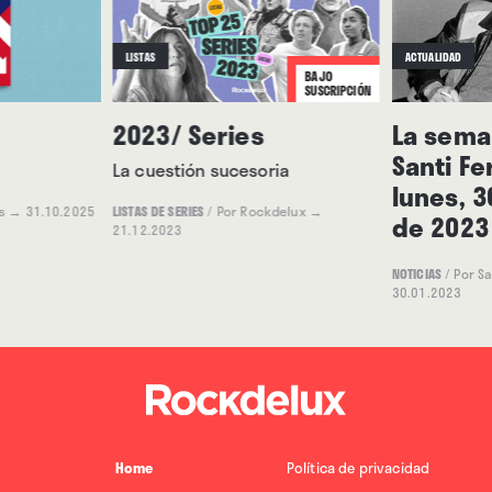
LISTAS
ACTUALIDAD
BAJO
SUSCRIPCIÓN
2023/ Series
La seman
Santi Fe
La cuestión sucesoria
lunes, 
s
→ 31.10.2025
LISTAS DE SERIES
/
Por Rockdelux
→
de 2023
21.12.2023
NOTICIAS
/
Por S
30.01.2023
Home
Política de privacidad