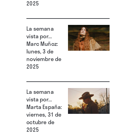
2025
Nuevo Hollywood con películas como “Easy
Rider” (Dennis Hopper, 1969), “Mi vida es mi
vida” (Bob Rafelson, 1970) o “La última
La semana
vista por...
película” (Peter Bogdanovich, 1971), que se
Marc Muñoz:
había puesto en contacto con Newton para un
lunes, 3 de
biopic que iba a ser protagonizado por Richard
noviembre de
Pryor.
2025
La semana
vista por...
Marta España:
viernes, 31 de
octubre de
2025