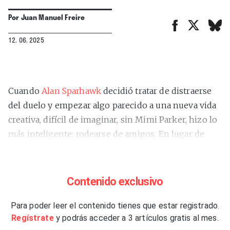
Por
Juan Manuel Freire
12. 06. 2025
Cuando
Alan Sparhawk
decidió tratar de distraerse
del duelo y empezar algo parecido a una nueva vida
creativa, difícil de imaginar, sin Mimi Parker, hizo lo
más inteligente: rodearse de amigos. En lugar de
resurgir prematuramente en solitario, acompañó
sobre el escenario a sus viejos colegas de
Trampled
By Turtles
, grupo bluegrass también de Duluth que
Contenido exclusivo
había formado parte de algunas primeras giras de
Low.
Para poder leer el contenido tienes que estar registrado.
Regístrate
y podrás acceder a 3 artículos gratis al mes.